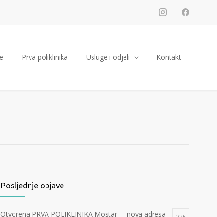
e
Prva poliklinika
Usluge i odjeli
Kontakt
Posljednje objave
Otvorena PRVA POLIKLINIKA Mostar – nova adresa
935