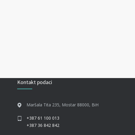
Kontakt podaci
Maršala Tita 235, Mostar 88000, BiH
+387 61 100 013
+387 36 842 842