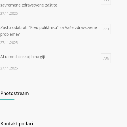
savremene zdravstvene zaštite
27.11.2025
Zašto odabrati “Prvu polikliniku” za Vaše zdravstvene
773
probleme?
27.11.2025
AI u medicinskoj hirurgiji
736
27.11.2025
Photostream
Kontakt podaci