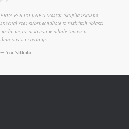
PRVA POLIKLINIKA Mostar okuplja iskusne
specijaliste i subspecijaliste iz različitih oblasti
medicine, uz motivisane mlade timove u
dijagnostici i terapiji.
— Prva Poliklinika