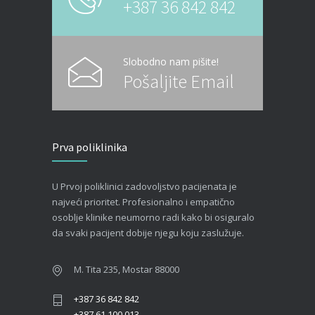
+387 36 842 842
Slobodno nam pišite!
Pošaljite Email
Prva poliklinika
U Prvoj poliklinici zadovoljstvo pacijenata je
najveći prioritet. Profesionalno i empatično
osoblje klinike neumorno radi kako bi osiguralo
da svaki pacijent dobije njegu koju zaslužuje.
M. Tita 235, Mostar 88000
+387 36 842 842
+387 61 100 013