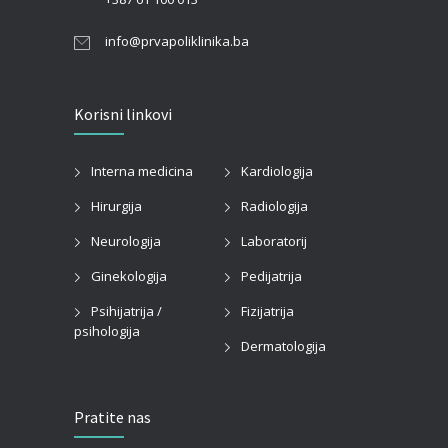
info@prvapoliklinika.ba
Korisni linkovi
Interna medicina
Kardiologija
Hirurgija
Radiologija
Neurologija
Laboratorij
Ginekologija
Pedijatrija
Psihijatrija /
Fizijatrija
psihologija
Dermatologija
Pratite nas