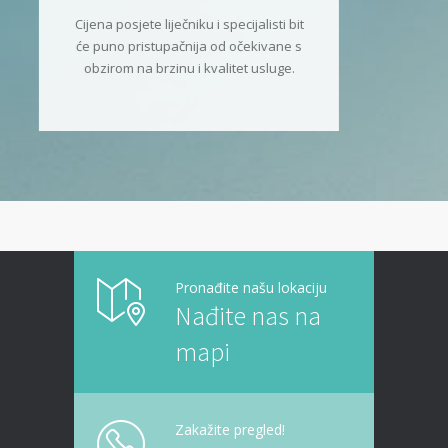
Cijena posjete liječniku i specijalisti bit
će puno pristupačnija od očekivane s
obzirom na brzinu i kvalitet usluge.
Pronađite našu lokaciju
Nađite nas na
mapi
Zakažite pregled!