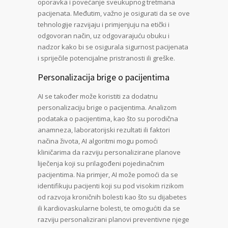
oporavka i povećanje sveukupnog tretmana
pacijenata. Međutim, važno je osigurati da se ove
tehnologije razvijaju i primjenjuju na etički i
odgovoran način, uz odgovarajuću obuku i
nadzor kako bi se osigurala sigurnost pacijenata
i spriječile potencijalne pristranosti ili greške.
Personalizacija brige o pacijentima
AI se također može koristiti za dodatnu
personalizaciju brige o pacijentima. Analizom
podataka o pacijentima, kao što su porodična
anamneza, laboratorijski rezultati ili faktori
načina života, AI algoritmi mogu pomoći
kliničarima da razviju personalizirane planove
liječenja koji su prilagođeni pojedinačnim
pacijentima. Na primjer, AI može pomoći da se
identifikuju pacijenti koji su pod visokim rizikom
od razvoja kroničnih bolesti kao što su dijabetes
ili kardiovaskularne bolesti, te omogućiti da se
razviju personalizirani planovi preventivne njege