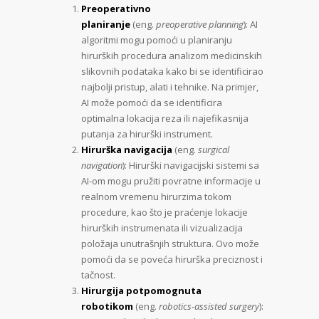
Preoperativno
planiranje
(eng.
preoperative planning
): AI
algoritmi mogu pomoći u planiranju
hirurških procedura analizom medicinskih
slikovnih podataka kako bi se identificirao
najbolji pristup, alati i tehnike. Na primjer,
AI može pomoći da se identificira
optimalna lokacija reza ili najefikasnija
putanja za hirurški instrument.
Hirurška navigacija
(eng.
surgical
navigation
): Hirurški navigacijski sistemi sa
AI-om mogu pružiti povratne informacije u
realnom vremenu hirurzima tokom
procedure, kao što je praćenje lokacije
hirurških instrumenata ili vizualizacija
položaja unutrašnjih struktura. Ovo može
pomoći da se poveća hirurška preciznost i
tačnost.
Hirurgija potpomognuta
robotikom
(eng.
robotics-assisted surgery
):