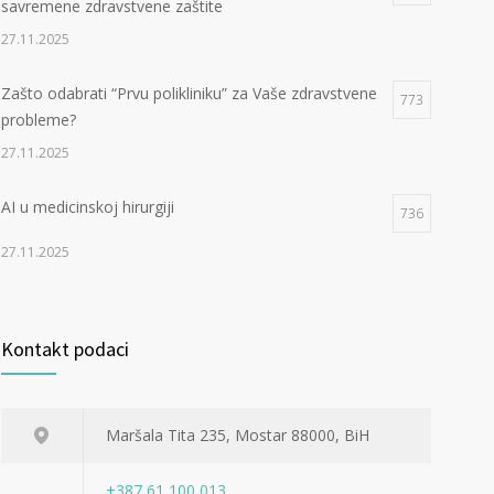
savremene zdravstvene zaštite
27.11.2025
Zašto odabrati “Prvu polikliniku” za Vaše zdravstvene
773
probleme?
27.11.2025
AI u medicinskoj hirurgiji
736
27.11.2025
Kontakt podaci
Maršala Tita 235, Mostar 88000, BiH
+387 61 100 013