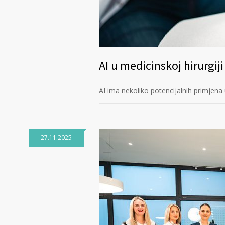
AI u medicinskoj hirurgiji
AI ima nekoliko potencijalnih primjena u
27.11.2025