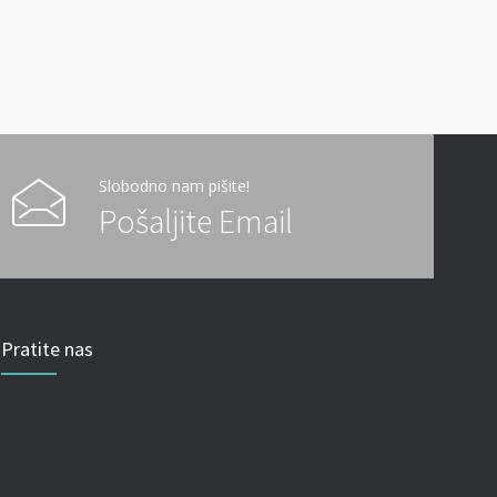
Slobodno nam pišite!
Pošaljite Email
Pratite nas