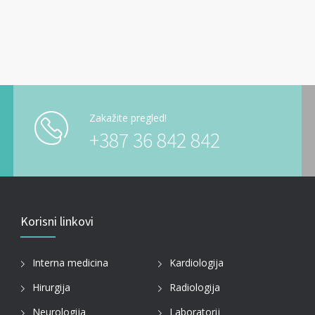
Zakažite pregled!
+387 36 842 842
Korisni linkovi
Interna medicina
Kardiologija
Hirurgija
Radiologija
Neurologija
Laboratorij