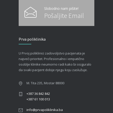
Slobodno nam pišite!
Pošaljite Email
Prva poliklinika
U Prvoj poliklinici zadovoljstvo pacijenata je
najveći prioritet. Profesionalno i empatično
osoblje klinike neumorno radi kako bi osiguralo
da svaki pacijent dobije njegu koju zaslužuje.
M. Tita 235, Mostar 88000
+387 36 842 842
+387 61 100 013
info@prvapoliklinika.ba