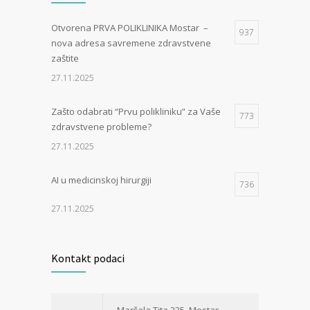
Otvorena PRVA POLIKLINIKA Mostar –
937
nova adresa savremene zdravstvene
zaštite
27.11.2025
Zašto odabrati “Prvu polikliniku” za Vaše
773
zdravstvene probleme?
27.11.2025
AI u medicinskoj hirurgiji
736
27.11.2025
Kontakt podaci