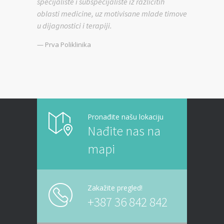
specijaliste i subspecijaliste iz različitih
oblasti medicine, uz motivisane mlade timove
u dijagnostici i terapiji.
— Prva Poliklinika
Pronađite našu lokaciju
Nađite nas na
mapi
Zakažite pregled!
+387 36 842 842